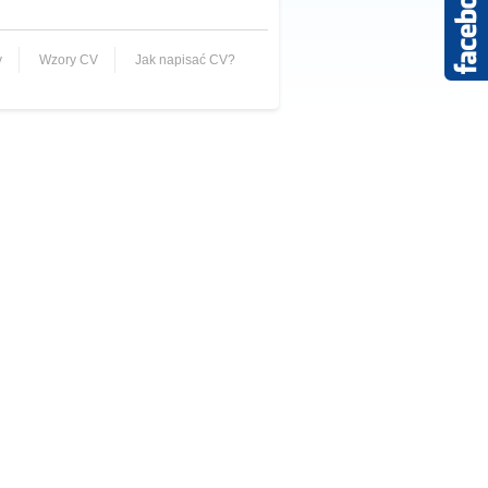
y
Wzory CV
Jak napisać CV?