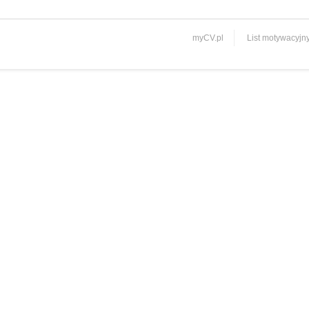
myCV.pl
List motywacyjn